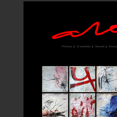
Početna
|
O umetniku
|
Novosti
|
Konce